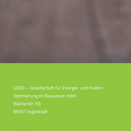
Adresse
GEKO – Gesellschaft für Energie- und Kosten-
Optimierung im Bauwesen mbH
Wackerstr. 59
85051 Ingolstadt
Kontakt