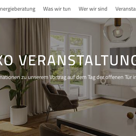
nergieberatung
Was wir tun
Wer wir sind
Veransta
KO VERANSTALTUN
ationen zu unserem Vortrag auf dem Tag der offenen Tür in