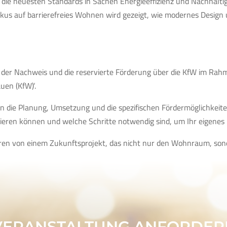
 die neuesten Standards in Sachen Energieeffizienz und Nachhaltigk
us auf barrierefreies Wohnen wird gezeigt, wie modernes Design 
ist der Nachweis und die reservierte Förderung über die KfW im 
uen (KfW)‘.
n die Planung, Umsetzung und die spezifischen Fördermöglichkeiten
eren können und welche Schritte notwendig sind, um Ihr eigenes n
ieren von einem Zukunftsprojekt, das nicht nur den Wohnraum, son
VERANSTALTUNG ANFORDER