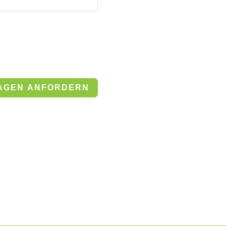
dem Kontaktformular zur
erarbeitet werden. Die
itung Ihrer Anfrage
AGEN ANFORDERN