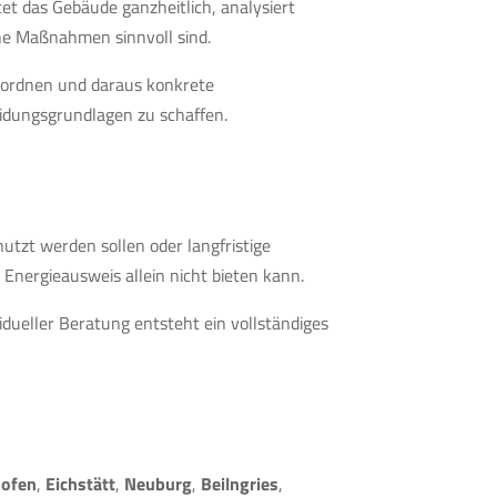
et das Gebäude ganzheitlich, analysiert
he Maßnahmen sinnvoll sind.
zuordnen und daraus konkrete
eidungsgrundlagen zu schaffen.
utzt werden sollen oder langfristige
n Energieausweis allein nicht bieten kann.
idueller Beratung entsteht ein vollständiges
hofen
,
Eichstätt
,
Neuburg
,
Beilngries
,