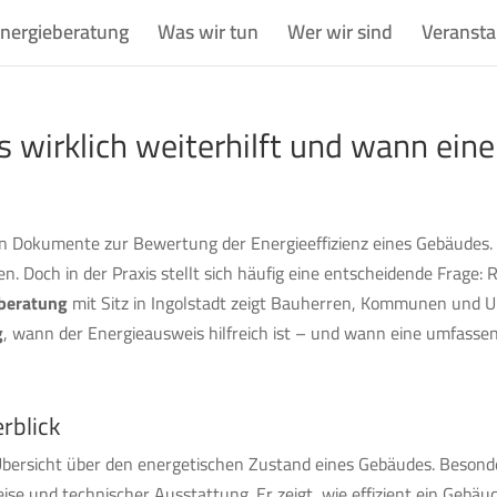
nergieberatung
Was wir tun
Wer wir sind
Veransta
 wirklich weiterhilft und wann ein
n Dokumente zur Bewertung der Energieeffizienz eines Gebäudes. E
ben. Doch in der Praxis stellt sich häufig eine entscheidende Frage
beratung
mit Sitz in Ingolstadt zeigt Bauherren, Kommunen und
g
, wann der Energieausweis hilfreich ist – und wann eine umfass
rblick
 Übersicht über den energetischen Zustand eines Gebäudes. Beson
e und technischer Ausstattung. Er zeigt, wie effizient ein Gebäud