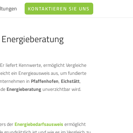
ltungen
KONTAKTIEREN SIE UNS
e Energieberatung
r liefert Kennwerte, ermöglicht Vergleiche
: Reicht ein Energieausweis aus, um fundierte
 Unternehmen in
Pfaffenhofen
,
Eichstätt
,
ende
Energieberatung
unverzichtbar wird.
ders der
Energiebedarfsausweis
ermöglicht
e grundsätzlich ist und wie es im Vergleich zu